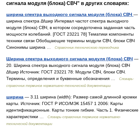
сигнала модуля (блока) СВЧ" в других словарях:
ширина спектра выходного сигнала модуля (блока) СВЧ
—
ширина спектра Δfшир Интервал частот спектра выходного
модуля (блока) СВЧ, в котором сосредоточена заданная часть
мощности колебаний. [ГОСТ 23221 78] Тематики компоненты
техники связи Обобщающие термины модули СВЧ, блоки СВЧ
Синонимы ширина …
Справочник технического переводчика
Ширина спектра выходного сигнала модуля (блока) СВЧ
—
20. Ширина спектра выходного сигнала модуля (блока) СВЧ
Δfшир Источник: ГОСТ 23221 78: Модули СВЧ, блоки СВЧ.
Термины, определения и буквенные обозначения …
Словарь-
справочник терминов нормативно-технической документации
ширина
— 3.11 ширина (width): Размер самой длинной кромки
карты. Источник: ГОСТ Р ИСО/МЭК 15457 1 2006: Карты
идентификационные. Карты тонкие гибкие. Часть 1. Физические
характеристики …
Словарь-справочник терминов нормативно-
технической документации