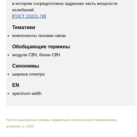
в котором сосредоточена заданная часть мощности
колебаний.
[
ГОСТ 23221-78
]
Тематики
компоненты техники связи
Обобщающие термины
модули СВЧ, блоки СВЧ
Синонимы
ширина спектра
EN
spectrum width
Русско-английский словарь нормативно-технической терминологии
.
academic.ru
.
2015
.